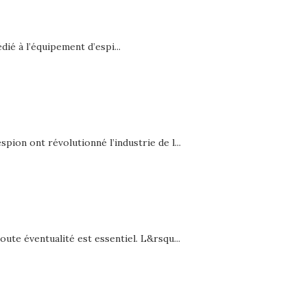
ié à l’équipement d’espi...
ion ont révolutionné l’industrie de l...
ute éventualité est essentiel. L&rsqu...