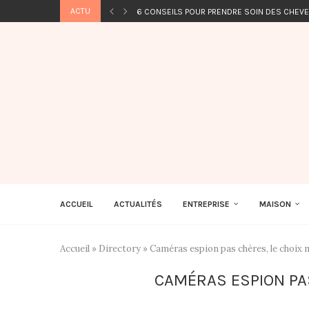
ACTU
6 CONSEILS POUR PRENDRE SOIN DES CHEV
ACCUEIL
ACTUALITÉS
ENTREPRISE
MAISON
Accueil
»
Directory
»
Caméras espion pas chères, le choix 
CAMÉRAS ESPION PAS