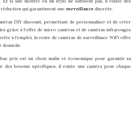
 Et si une montre ou un stylo ne suffisent pas, il existe des
 réduction qui garantissent une
surveillance
discrète.
caméras DIY discount, permettant de personnaliser et de créer
ies grâce à l’offre de micro caméras et de caméras infrarouges
ête à l’emploi, la vente de caméras de surveillance WiFi offre
r domicile.
à bas prix est un choix malin et économique pour garantir sa
ur des besoins spécifiques, il existe une caméra pour chaque