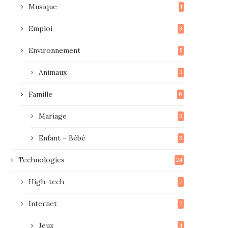
Musique
1
Emploi
3
Environnement
5
Animaux
3
Famille
6
Mariage
3
Enfant – Bébé
3
Technologies
24
High-tech
7
Internet
7
Jeux
4