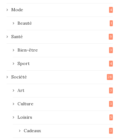
Mode
4
Beauté
1
Santé
9
Bien-être
3
Sport
4
Société
28
Art
3
Culture
3
Loisirs
5
Cadeaux
3