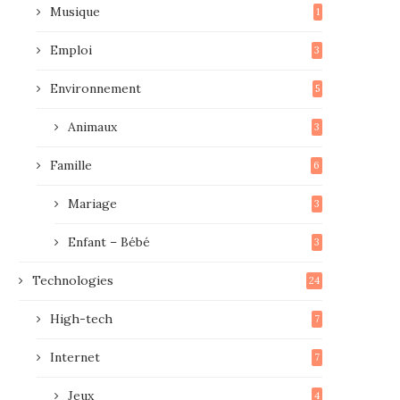
Musique
1
Emploi
3
Environnement
5
Animaux
3
Famille
6
Mariage
3
Enfant – Bébé
3
Technologies
24
High-tech
7
Internet
7
Jeux
4