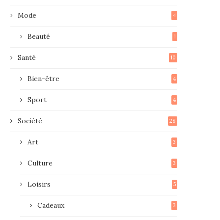
Mode
4
Beauté
1
Santé
10
Bien-être
4
Sport
4
Société
28
Art
3
Culture
3
Loisirs
5
Cadeaux
3