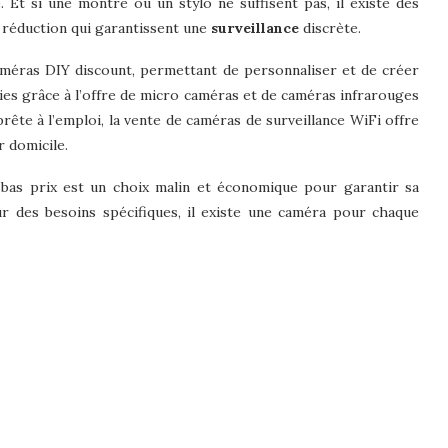
 Et si une montre ou un stylo ne suffisent pas, il existe des
 réduction qui garantissent une
surveillance
discrète.
caméras DIY discount, permettant de personnaliser et de créer
ies grâce à l’offre de micro caméras et de caméras infrarouges
ête à l’emploi, la vente de caméras de surveillance WiFi offre
r domicile.
à bas prix est un choix malin et économique pour garantir sa
ur des besoins spécifiques, il existe une caméra pour chaque