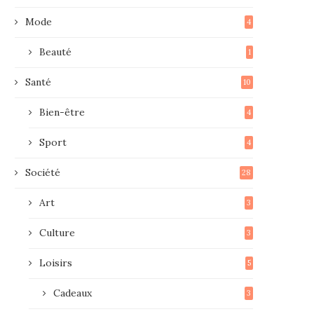
Mode
4
Beauté
1
Santé
10
Bien-être
4
Sport
4
Société
28
Art
3
Culture
3
Loisirs
5
Cadeaux
3