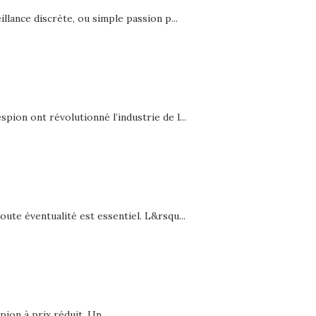
llance discrète, ou simple passion p...
ion ont révolutionné l’industrie de l...
ute éventualité est essentiel. L&rsqu...
ion à prix réduit. Un ...