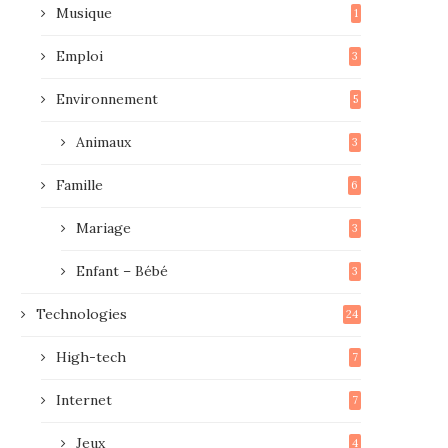
Musique
1
Emploi
3
Environnement
5
Animaux
3
Famille
6
Mariage
3
Enfant – Bébé
3
Technologies
24
High-tech
7
Internet
7
Jeux
4