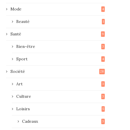
Mode
4
Beauté
1
Santé
9
Bien-être
3
Sport
4
Société
28
Art
3
Culture
3
Loisirs
5
Cadeaux
3