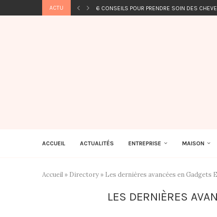
ACTU
6 CONSEILS POUR PRENDRE SOIN DES CHEV
ACCUEIL
ACTUALITÉS
ENTREPRISE
MAISON
Accueil
»
Directory
»
Les dernières avancées en Gadgets 
LES DERNIÈRES AVA