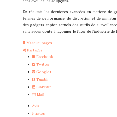
sans éveiller les soupçons.
En résumé, les dernières avancées en matière de ga
termes de performance, de discrétion et de miniaturis
des gadgets espion actuels des outils de surveillanc
sans aucun doute à façonner le futur de l’industrie de 
Marque-pages
Partager
Facebook
Twitter
Google+
Tumblr
LinkedIn
Mail
Avis
Photos