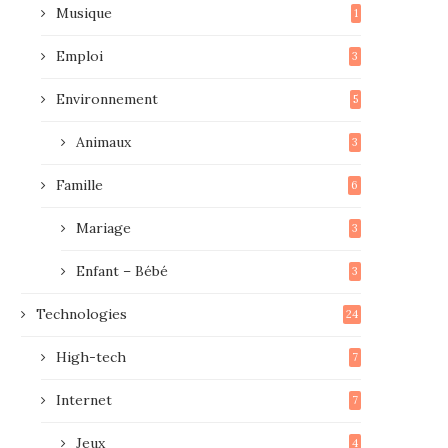
Musique
1
Emploi
3
Environnement
5
Animaux
3
Famille
6
Mariage
3
Enfant – Bébé
3
Technologies
24
High-tech
7
Internet
7
Jeux
4