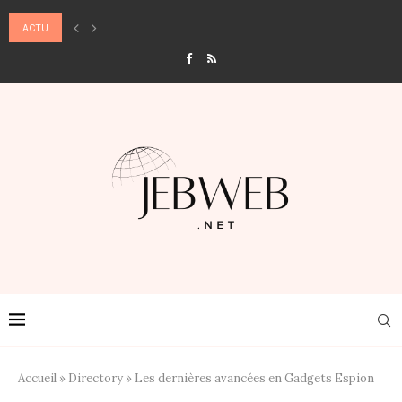
ACTU
MASSAGE, ANXIÉTÉ ET STRESS CHRONIQUE : LE GUIDE PRATIQUE POUR DÉBRA
Accueil
»
Directory
»
Les dernières avancées en Gadgets Espion