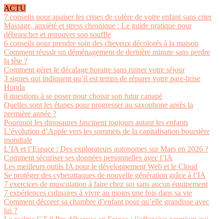
ACTU
7 conseils pour apaiser les crises de colère de votre enfant sans crier
Massage, anxiété et stress chronique : Le guide pratique pour
débrancher et retrouver son souffle
6 conseils pour prendre soin des cheveux décolorés à la maison
Comment réussir un déménagement de dernière minute sans perdre
la tête ?
Comment gérer le décalage horaire sans ruiner votre séjour
3 signes qui indiquent qu’il est temps de réparer votre pare-brise
Honda
8 questions à se poser pour choisir son futur canapé
Quelles sont les étapes pour progresser au saxophone après la
première année ?
Pourquoi les dinosaures fascinent toujours autant les enfants
L’évolution d’Apple vers les sommets de la capitalisation boursière
mondiale
L’IA et l’Espace : Des explorateurs autonomes sur Mars en 2026 ?
Comment sécuriser ses données personnelles avec l’IA
Les meilleurs outils IA pour le développement Web et le Cloud
Se protéger des cyberattaques de nouvelle génération grâce à l’IA
7 exercices de musculation à faire chez soi sans aucun équipement
7 expériences culinaires à vivre au moins une fois dans sa vie
Comment décorer sa chambre d’enfant pour qu’elle grandisse avec
lui ?