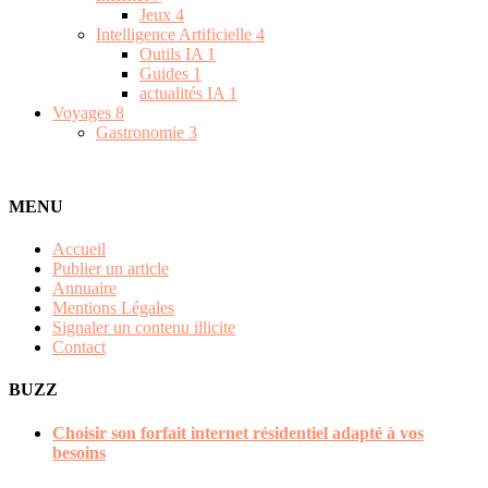
Jeux
4
Intelligence Artificielle
4
Outils IA
1
Guides
1
actualités IA
1
Voyages
8
Gastronomie
3
MENU
Accueil
Publier un article
Annuaire
Mentions Légales
Signaler un contenu illicite
Contact
BUZZ
Choisir son forfait internet résidentiel adapté à vos
besoins