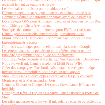
Le realme GT 8 Pro débarque en France : l’offensive premium qui
redéfinit le haut de gamme Android
Les festivals culturels incontournables cet été
Débuter la peinture acrylique : matériel et techniques de base
Comment vérifier une information virale avant de la partager
Localisateurs GPS pour Animaux : Sécurité et Suivi en Temps Réel
pour Chiens et Chats Aventureux
Stratégies de communication interne pour PME en croissance
L’intelligence artificielle transforme le journalisme local
Mini-Caméras : Discrétion et Performance au Service de vos
Enregistrements Secrets
Optimiser ses images pour améliorer son classement Google
Les erreurs fatales qui pénalisent votre référencement naturel
Publicité programmatique : guide pour débutants
Optimisez Votre Sécurité et Rechargez Vos Appareils : Découvrez
Notre PowerBank Caméra Espion et Multi-Prise WIFI
Créer des campagnes Facebook Ads rentables avec petit budget
Investir dans l’immobilier locatif avec un petit apport
Stimulez les sens et développez l’esprit avec les jeux éducatifs
Montessori et le Mastermind en bois
Caméras Espions et Gadgets Discrets : Surveillance Efficace et
Invisible
Horloges et Réveils Espion : La Surveillance Discrète à Portée de
Main
Les piles modernes et le Power Bank solaire : énergie portable pour