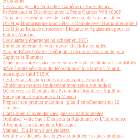
le quotidien
Les Avantages des Nouvelles Caméras de Surveillance :
Performance et Discrétion avec la Petite Caméra Wifi 1080P
Comparer les assurances vie : critères essentiels à considérer
Un Mug Humoristique pour Fêter la Retraite avec Humour et Style !
Les Bijoux Bola de Grossesse : Élégance et Apaisement pour les
Futures Mamans
Les quartiers émergents où acheter en 2025
Entretien hivernal de votre moto : check-list complète
Attrape-Rêves Géant et Féérique : Décoration Spirituelle pour
Captiver et Illuminer
Aménagez votre espace extérieur avec style et éliminez les nuisibles
grâce à notre sélection de décorations et à la lampe UV anti-
moustiques Inkil T1500
Les bienfaits insoupçonnés du yoga pour les sportifs
Choisir son premier équipement moto selon son budget
Découvrez les Bienfaits des Pyramides Orgonites : Équilibre
Énergétique et Harmonie à la Maison
Préparer son premier marathon : plan d’entraînement sur 12
semaines
L’art urbain s’invite dans les galeries traditionnelles
Optimiser Votre Sac à Dos pour la Randonnée et L’Importance
d’Emporter un Générateur Électrique
Mangas : Du Japon à nos étagères
Réduire ses déchets plastiques au quotidien : astuces pratiques