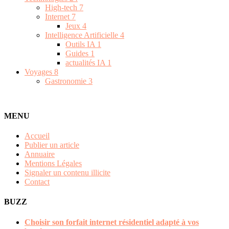
High-tech
7
Internet
7
Jeux
4
Intelligence Artificielle
4
Outils IA
1
Guides
1
actualités IA
1
Voyages
8
Gastronomie
3
MENU
Accueil
Publier un article
Annuaire
Mentions Légales
Signaler un contenu illicite
Contact
BUZZ
Choisir son forfait internet résidentiel adapté à vos