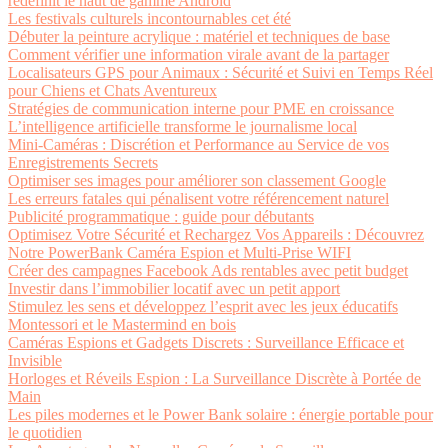
redéfinit le haut de gamme Android
Les festivals culturels incontournables cet été
Débuter la peinture acrylique : matériel et techniques de base
Comment vérifier une information virale avant de la partager
Localisateurs GPS pour Animaux : Sécurité et Suivi en Temps Réel
pour Chiens et Chats Aventureux
Stratégies de communication interne pour PME en croissance
L’intelligence artificielle transforme le journalisme local
Mini-Caméras : Discrétion et Performance au Service de vos
Enregistrements Secrets
Optimiser ses images pour améliorer son classement Google
Les erreurs fatales qui pénalisent votre référencement naturel
Publicité programmatique : guide pour débutants
Optimisez Votre Sécurité et Rechargez Vos Appareils : Découvrez
Notre PowerBank Caméra Espion et Multi-Prise WIFI
Créer des campagnes Facebook Ads rentables avec petit budget
Investir dans l’immobilier locatif avec un petit apport
Stimulez les sens et développez l’esprit avec les jeux éducatifs
Montessori et le Mastermind en bois
Caméras Espions et Gadgets Discrets : Surveillance Efficace et
Invisible
Horloges et Réveils Espion : La Surveillance Discrète à Portée de
Main
Les piles modernes et le Power Bank solaire : énergie portable pour
le quotidien