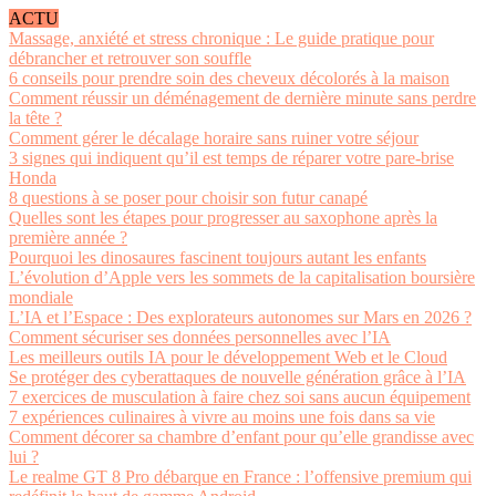
ACTU
Massage, anxiété et stress chronique : Le guide pratique pour
débrancher et retrouver son souffle
6 conseils pour prendre soin des cheveux décolorés à la maison
Comment réussir un déménagement de dernière minute sans perdre
la tête ?
Comment gérer le décalage horaire sans ruiner votre séjour
3 signes qui indiquent qu’il est temps de réparer votre pare-brise
Honda
8 questions à se poser pour choisir son futur canapé
Quelles sont les étapes pour progresser au saxophone après la
première année ?
Pourquoi les dinosaures fascinent toujours autant les enfants
L’évolution d’Apple vers les sommets de la capitalisation boursière
mondiale
L’IA et l’Espace : Des explorateurs autonomes sur Mars en 2026 ?
Comment sécuriser ses données personnelles avec l’IA
Les meilleurs outils IA pour le développement Web et le Cloud
Se protéger des cyberattaques de nouvelle génération grâce à l’IA
7 exercices de musculation à faire chez soi sans aucun équipement
7 expériences culinaires à vivre au moins une fois dans sa vie
Comment décorer sa chambre d’enfant pour qu’elle grandisse avec
lui ?
Le realme GT 8 Pro débarque en France : l’offensive premium qui