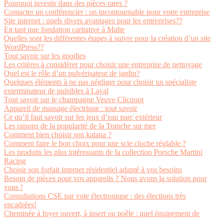
Pourquoi investir dans des pièces rares ?
Contacter un conférencier : un incontournable pour votre entreprise
Site internet : quels divers avantages pour les entreprises??
En tant que fondation caritative à Malte
Quelles sont les différentes étapes à suivre pour la création d’un site
WordPress??
Tout savoir sur les goodies
Les critères à considérer pour choisir une entreprise de nettoyage
Quel est le rôle d’un pulvérisateur de jardin?
Quelques éléments à ne pas négliger pour choisir un spécialiste
exterminateur de nuisibles à Laval
Tout savoir sur le champagne Veuve Clicquot
Appareil de massage électrique : tout savoir
Ce qu’il faut savoir sur les jeux d’eau parc extérieur
Les raisons de la popularité de la Tranche sur mer
Comment bien choisir son katana ?
Comment faire le bon choix pour une scie cloche réglable ?
Les produits les plus intéressants de la collection Porsche Martini
Racing
Choisir son forfait internet résidentiel adapté à vos besoins
Besoin de pièces pour vos appareils ? Nous avons la solution pour
vous !
Consultations CSE par vote électronique : des élections très
encadrées!
Cheminée à foyer ouvert, à insert ou poêle : quel équipement de