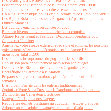
Les Avantages des Nouvelles Caméras de Surveillance :
Performance et Discrétion avec la Petite Caméra Wifi 1080P
Comparer les assurances vie : critères essentiels à considérer
Un Mug Humoristique pour Fêter la Retraite avec Humour et Style !
Les Bijoux Bola de Grossesse : Élégance et Apaisement pour les
Futures Mamans
Les quartiers émergents où acheter en 2025
Entretien hivernal de votre moto : check-list complète
Attrape-Rêves Géant et Féérique : Décoration Spirituelle pour
Captiver et Illuminer
Aménagez votre espace extérieur avec style et éliminez les nuisibles
grâce à notre sélection de décorations et à la lampe UV anti-
moustiques Inkil T1500
Les bienfaits insoupçonnés du yoga pour les sportifs
Choisir son premier équipement moto selon son budget
Découvrez les Bienfaits des Pyramides Orgonites : Équilibre
Énergétique et Harmonie à la Maison
Préparer son premier marathon : plan d’entraînement sur 12
semaines
L’art urbain s’invite dans les galeries traditionnelles
Optimiser Votre Sac à Dos pour la Randonnée et L’Importance
d’Emporter un Générateur Électrique
Mangas : Du Japon à nos étagères
Réduire ses déchets plastiques au quotidien : astuces pratiques
Adopter un chat adulte : avantages et conseils d’adaptation