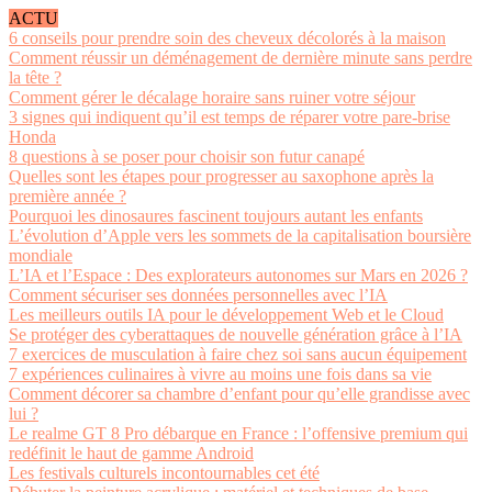
ACTU
6 conseils pour prendre soin des cheveux décolorés à la maison
Comment réussir un déménagement de dernière minute sans perdre
la tête ?
Comment gérer le décalage horaire sans ruiner votre séjour
3 signes qui indiquent qu’il est temps de réparer votre pare-brise
Honda
8 questions à se poser pour choisir son futur canapé
Quelles sont les étapes pour progresser au saxophone après la
première année ?
Pourquoi les dinosaures fascinent toujours autant les enfants
L’évolution d’Apple vers les sommets de la capitalisation boursière
mondiale
L’IA et l’Espace : Des explorateurs autonomes sur Mars en 2026 ?
Comment sécuriser ses données personnelles avec l’IA
Les meilleurs outils IA pour le développement Web et le Cloud
Se protéger des cyberattaques de nouvelle génération grâce à l’IA
7 exercices de musculation à faire chez soi sans aucun équipement
7 expériences culinaires à vivre au moins une fois dans sa vie
Comment décorer sa chambre d’enfant pour qu’elle grandisse avec
lui ?
Le realme GT 8 Pro débarque en France : l’offensive premium qui
redéfinit le haut de gamme Android
Les festivals culturels incontournables cet été