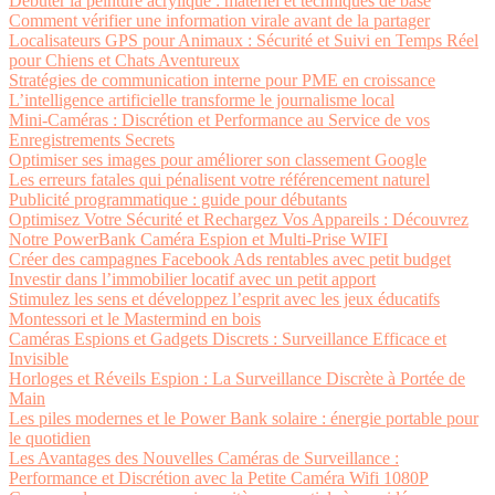
Débuter la peinture acrylique : matériel et techniques de base
Comment vérifier une information virale avant de la partager
Localisateurs GPS pour Animaux : Sécurité et Suivi en Temps Réel
pour Chiens et Chats Aventureux
Stratégies de communication interne pour PME en croissance
L’intelligence artificielle transforme le journalisme local
Mini-Caméras : Discrétion et Performance au Service de vos
Enregistrements Secrets
Optimiser ses images pour améliorer son classement Google
Les erreurs fatales qui pénalisent votre référencement naturel
Publicité programmatique : guide pour débutants
Optimisez Votre Sécurité et Rechargez Vos Appareils : Découvrez
Notre PowerBank Caméra Espion et Multi-Prise WIFI
Créer des campagnes Facebook Ads rentables avec petit budget
Investir dans l’immobilier locatif avec un petit apport
Stimulez les sens et développez l’esprit avec les jeux éducatifs
Montessori et le Mastermind en bois
Caméras Espions et Gadgets Discrets : Surveillance Efficace et
Invisible
Horloges et Réveils Espion : La Surveillance Discrète à Portée de
Main
Les piles modernes et le Power Bank solaire : énergie portable pour
le quotidien
Les Avantages des Nouvelles Caméras de Surveillance :
Performance et Discrétion avec la Petite Caméra Wifi 1080P