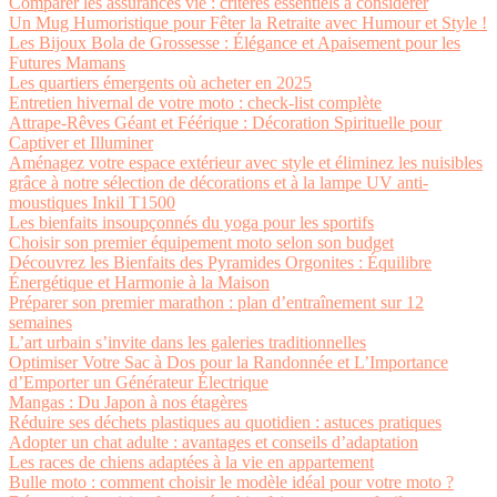
Comparer les assurances vie : critères essentiels à considérer
Un Mug Humoristique pour Fêter la Retraite avec Humour et Style !
Les Bijoux Bola de Grossesse : Élégance et Apaisement pour les
Futures Mamans
Les quartiers émergents où acheter en 2025
Entretien hivernal de votre moto : check-list complète
Attrape-Rêves Géant et Féérique : Décoration Spirituelle pour
Captiver et Illuminer
Aménagez votre espace extérieur avec style et éliminez les nuisibles
grâce à notre sélection de décorations et à la lampe UV anti-
moustiques Inkil T1500
Les bienfaits insoupçonnés du yoga pour les sportifs
Choisir son premier équipement moto selon son budget
Découvrez les Bienfaits des Pyramides Orgonites : Équilibre
Énergétique et Harmonie à la Maison
Préparer son premier marathon : plan d’entraînement sur 12
semaines
L’art urbain s’invite dans les galeries traditionnelles
Optimiser Votre Sac à Dos pour la Randonnée et L’Importance
d’Emporter un Générateur Électrique
Mangas : Du Japon à nos étagères
Réduire ses déchets plastiques au quotidien : astuces pratiques
Adopter un chat adulte : avantages et conseils d’adaptation
Les races de chiens adaptées à la vie en appartement
Bulle moto : comment choisir le modèle idéal pour votre moto ?