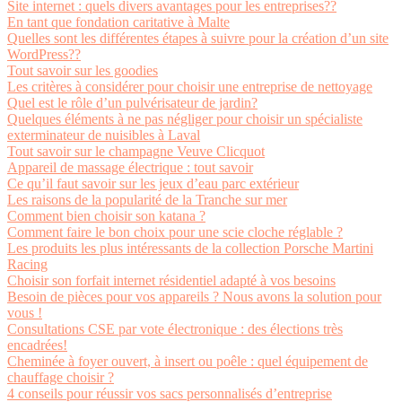
Site internet : quels divers avantages pour les entreprises??
En tant que fondation caritative à Malte
Quelles sont les différentes étapes à suivre pour la création d’un site
WordPress??
Tout savoir sur les goodies
Les critères à considérer pour choisir une entreprise de nettoyage
Quel est le rôle d’un pulvérisateur de jardin?
Quelques éléments à ne pas négliger pour choisir un spécialiste
exterminateur de nuisibles à Laval
Tout savoir sur le champagne Veuve Clicquot
Appareil de massage électrique : tout savoir
Ce qu’il faut savoir sur les jeux d’eau parc extérieur
Les raisons de la popularité de la Tranche sur mer
Comment bien choisir son katana ?
Comment faire le bon choix pour une scie cloche réglable ?
Les produits les plus intéressants de la collection Porsche Martini
Racing
Choisir son forfait internet résidentiel adapté à vos besoins
Besoin de pièces pour vos appareils ? Nous avons la solution pour
vous !
Consultations CSE par vote électronique : des élections très
encadrées!
Cheminée à foyer ouvert, à insert ou poêle : quel équipement de
chauffage choisir ?
4 conseils pour réussir vos sacs personnalisés d’entreprise