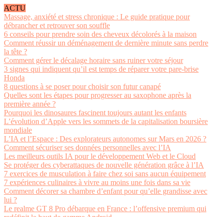
ACTU
Massage, anxiété et stress chronique : Le guide pratique pour
débrancher et retrouver son souffle
6 conseils pour prendre soin des cheveux décolorés à la maison
Comment réussir un déménagement de dernière minute sans perdre
la tête ?
Comment gérer le décalage horaire sans ruiner votre séjour
3 signes qui indiquent qu’il est temps de réparer votre pare-brise
Honda
8 questions à se poser pour choisir son futur canapé
Quelles sont les étapes pour progresser au saxophone après la
première année ?
Pourquoi les dinosaures fascinent toujours autant les enfants
L’évolution d’Apple vers les sommets de la capitalisation boursière
mondiale
L’IA et l’Espace : Des explorateurs autonomes sur Mars en 2026 ?
Comment sécuriser ses données personnelles avec l’IA
Les meilleurs outils IA pour le développement Web et le Cloud
Se protéger des cyberattaques de nouvelle génération grâce à l’IA
7 exercices de musculation à faire chez soi sans aucun équipement
7 expériences culinaires à vivre au moins une fois dans sa vie
Comment décorer sa chambre d’enfant pour qu’elle grandisse avec
lui ?
Le realme GT 8 Pro débarque en France : l’offensive premium qui