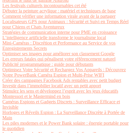
redéfinit le haut de gamme Android
Les festivals culturels incontournables cet été
Débuter la peinture acrylique : matériel et techniques de base
Comment vérifier une information virale avant de la partager
Localisateurs GPS pour Animaux : Sécurité et Suivi en Temps Réel
pour Chiens et Chats Aventureux
Stratégies de communication interne pour PME en croissance
L’intelligence artificielle transforme le journalisme local
Mini-Caméras : Discrétion et Performance au Service de vos
Enregistrements Secrets
Optimiser ses images pour améliorer son classement Google
Les erreurs fatales qui pénalisent votre référencement naturel
Publicité programmatique : guide pour débutants
Optimisez Votre Sécurité et Rechargez Vos Appareils : Découvrez
Notre PowerBank Caméra Espion et Multi-Prise WIFI
Créer des campagnes Facebook Ads rentables avec petit budget
Investir dans l’immobilier locatif avec un petit apport
Stimulez les sens et développez l’esprit avec les jeux éducatifs
Montessori et le Mastermind en bois
Caméras Espions et Gadgets Discrets : Surveillance Efficace et
Invisible
Horloges et Réveils Espion : La Surveillance Discrète à Portée de
Main
Les piles modernes et le Power Bank solaire : énergie portable pour
le quotidien