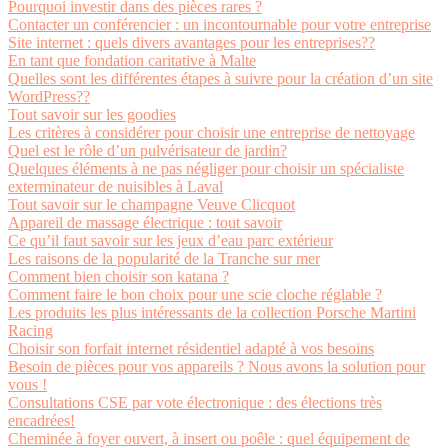
Pourquoi investir dans des pièces rares ?
Contacter un conférencier : un incontournable pour votre entreprise
Site internet : quels divers avantages pour les entreprises??
En tant que fondation caritative à Malte
Quelles sont les différentes étapes à suivre pour la création d’un site
WordPress??
Tout savoir sur les goodies
Les critères à considérer pour choisir une entreprise de nettoyage
Quel est le rôle d’un pulvérisateur de jardin?
Quelques éléments à ne pas négliger pour choisir un spécialiste
exterminateur de nuisibles à Laval
Tout savoir sur le champagne Veuve Clicquot
Appareil de massage électrique : tout savoir
Ce qu’il faut savoir sur les jeux d’eau parc extérieur
Les raisons de la popularité de la Tranche sur mer
Comment bien choisir son katana ?
Comment faire le bon choix pour une scie cloche réglable ?
Les produits les plus intéressants de la collection Porsche Martini
Racing
Choisir son forfait internet résidentiel adapté à vos besoins
Besoin de pièces pour vos appareils ? Nous avons la solution pour
vous !
Consultations CSE par vote électronique : des élections très
encadrées!
Cheminée à foyer ouvert, à insert ou poêle : quel équipement de