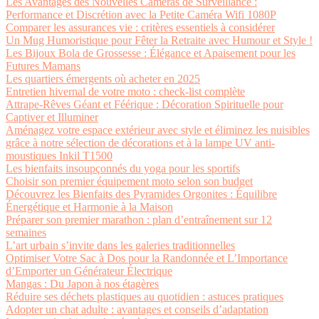
Les Avantages des Nouvelles Caméras de Surveillance :
Performance et Discrétion avec la Petite Caméra Wifi 1080P
Comparer les assurances vie : critères essentiels à considérer
Un Mug Humoristique pour Fêter la Retraite avec Humour et Style !
Les Bijoux Bola de Grossesse : Élégance et Apaisement pour les
Futures Mamans
Les quartiers émergents où acheter en 2025
Entretien hivernal de votre moto : check-list complète
Attrape-Rêves Géant et Féérique : Décoration Spirituelle pour
Captiver et Illuminer
Aménagez votre espace extérieur avec style et éliminez les nuisibles
grâce à notre sélection de décorations et à la lampe UV anti-
moustiques Inkil T1500
Les bienfaits insoupçonnés du yoga pour les sportifs
Choisir son premier équipement moto selon son budget
Découvrez les Bienfaits des Pyramides Orgonites : Équilibre
Énergétique et Harmonie à la Maison
Préparer son premier marathon : plan d’entraînement sur 12
semaines
L’art urbain s’invite dans les galeries traditionnelles
Optimiser Votre Sac à Dos pour la Randonnée et L’Importance
d’Emporter un Générateur Électrique
Mangas : Du Japon à nos étagères
Réduire ses déchets plastiques au quotidien : astuces pratiques
Adopter un chat adulte : avantages et conseils d’adaptation