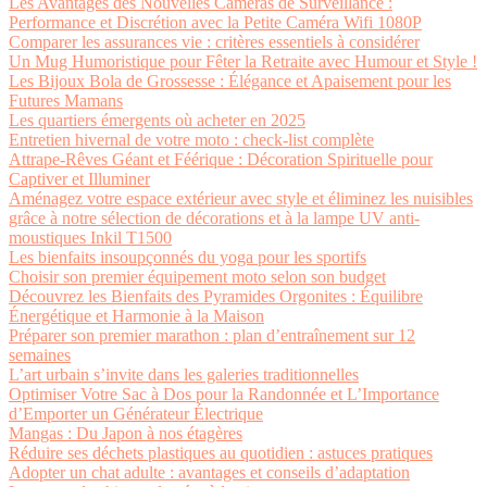
Les Avantages des Nouvelles Caméras de Surveillance :
Performance et Discrétion avec la Petite Caméra Wifi 1080P
Comparer les assurances vie : critères essentiels à considérer
Un Mug Humoristique pour Fêter la Retraite avec Humour et Style !
Les Bijoux Bola de Grossesse : Élégance et Apaisement pour les
Futures Mamans
Les quartiers émergents où acheter en 2025
Entretien hivernal de votre moto : check-list complète
Attrape-Rêves Géant et Féérique : Décoration Spirituelle pour
Captiver et Illuminer
Aménagez votre espace extérieur avec style et éliminez les nuisibles
grâce à notre sélection de décorations et à la lampe UV anti-
moustiques Inkil T1500
Les bienfaits insoupçonnés du yoga pour les sportifs
Choisir son premier équipement moto selon son budget
Découvrez les Bienfaits des Pyramides Orgonites : Équilibre
Énergétique et Harmonie à la Maison
Préparer son premier marathon : plan d’entraînement sur 12
semaines
L’art urbain s’invite dans les galeries traditionnelles
Optimiser Votre Sac à Dos pour la Randonnée et L’Importance
d’Emporter un Générateur Électrique
Mangas : Du Japon à nos étagères
Réduire ses déchets plastiques au quotidien : astuces pratiques
Adopter un chat adulte : avantages et conseils d’adaptation