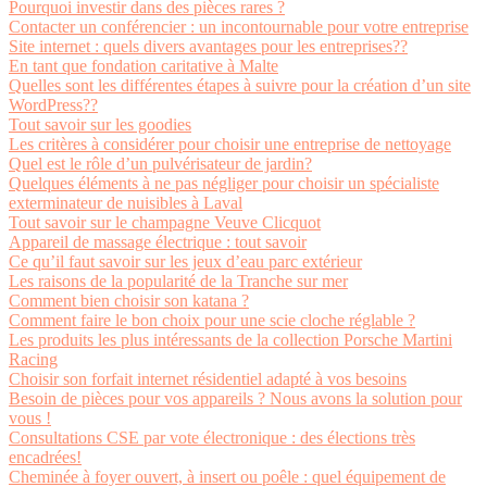
Pourquoi investir dans des pièces rares ?
Contacter un conférencier : un incontournable pour votre entreprise
Site internet : quels divers avantages pour les entreprises??
En tant que fondation caritative à Malte
Quelles sont les différentes étapes à suivre pour la création d’un site
WordPress??
Tout savoir sur les goodies
Les critères à considérer pour choisir une entreprise de nettoyage
Quel est le rôle d’un pulvérisateur de jardin?
Quelques éléments à ne pas négliger pour choisir un spécialiste
exterminateur de nuisibles à Laval
Tout savoir sur le champagne Veuve Clicquot
Appareil de massage électrique : tout savoir
Ce qu’il faut savoir sur les jeux d’eau parc extérieur
Les raisons de la popularité de la Tranche sur mer
Comment bien choisir son katana ?
Comment faire le bon choix pour une scie cloche réglable ?
Les produits les plus intéressants de la collection Porsche Martini
Racing
Choisir son forfait internet résidentiel adapté à vos besoins
Besoin de pièces pour vos appareils ? Nous avons la solution pour
vous !
Consultations CSE par vote électronique : des élections très
encadrées!
Cheminée à foyer ouvert, à insert ou poêle : quel équipement de