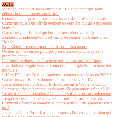
ACTU
Massage, anxiété et stress chronique : Le guide pratique pour
débrancher et retrouver son souffle
6 conseils pour prendre soin des cheveux décolorés à la maison
Comment réussir un déménagement de dernière minute sans perdre
la tête ?
Comment gérer le décalage horaire sans ruiner votre séjour
3 signes qui indiquent qu’il est temps de réparer votre pare-brise
Honda
8 questions à se poser pour choisir son futur canapé
Quelles sont les étapes pour progresser au saxophone après la
première année ?
Pourquoi les dinosaures fascinent toujours autant les enfants
L’évolution d’Apple vers les sommets de la capitalisation boursière
mondiale
L’IA et l’Espace : Des explorateurs autonomes sur Mars en 2026 ?
Comment sécuriser ses données personnelles avec l’IA
Les meilleurs outils IA pour le développement Web et le Cloud
Se protéger des cyberattaques de nouvelle génération grâce à l’IA
7 exercices de musculation à faire chez soi sans aucun équipement
7 expériences culinaires à vivre au moins une fois dans sa vie
Comment décorer sa chambre d’enfant pour qu’elle grandisse avec
lui ?
Le realme GT 8 Pro débarque en France : l’offensive premium qui