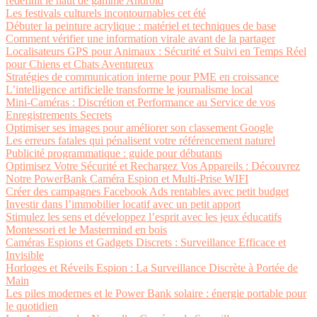
redéfinit le haut de gamme Android
Les festivals culturels incontournables cet été
Débuter la peinture acrylique : matériel et techniques de base
Comment vérifier une information virale avant de la partager
Localisateurs GPS pour Animaux : Sécurité et Suivi en Temps Réel
pour Chiens et Chats Aventureux
Stratégies de communication interne pour PME en croissance
L’intelligence artificielle transforme le journalisme local
Mini-Caméras : Discrétion et Performance au Service de vos
Enregistrements Secrets
Optimiser ses images pour améliorer son classement Google
Les erreurs fatales qui pénalisent votre référencement naturel
Publicité programmatique : guide pour débutants
Optimisez Votre Sécurité et Rechargez Vos Appareils : Découvrez
Notre PowerBank Caméra Espion et Multi-Prise WIFI
Créer des campagnes Facebook Ads rentables avec petit budget
Investir dans l’immobilier locatif avec un petit apport
Stimulez les sens et développez l’esprit avec les jeux éducatifs
Montessori et le Mastermind en bois
Caméras Espions et Gadgets Discrets : Surveillance Efficace et
Invisible
Horloges et Réveils Espion : La Surveillance Discrète à Portée de
Main
Les piles modernes et le Power Bank solaire : énergie portable pour
le quotidien