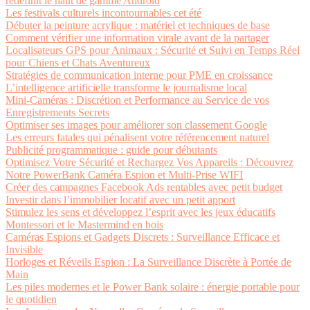
redéfinit le haut de gamme Android
Les festivals culturels incontournables cet été
Débuter la peinture acrylique : matériel et techniques de base
Comment vérifier une information virale avant de la partager
Localisateurs GPS pour Animaux : Sécurité et Suivi en Temps Réel
pour Chiens et Chats Aventureux
Stratégies de communication interne pour PME en croissance
L’intelligence artificielle transforme le journalisme local
Mini-Caméras : Discrétion et Performance au Service de vos
Enregistrements Secrets
Optimiser ses images pour améliorer son classement Google
Les erreurs fatales qui pénalisent votre référencement naturel
Publicité programmatique : guide pour débutants
Optimisez Votre Sécurité et Rechargez Vos Appareils : Découvrez
Notre PowerBank Caméra Espion et Multi-Prise WIFI
Créer des campagnes Facebook Ads rentables avec petit budget
Investir dans l’immobilier locatif avec un petit apport
Stimulez les sens et développez l’esprit avec les jeux éducatifs
Montessori et le Mastermind en bois
Caméras Espions et Gadgets Discrets : Surveillance Efficace et
Invisible
Horloges et Réveils Espion : La Surveillance Discrète à Portée de
Main
Les piles modernes et le Power Bank solaire : énergie portable pour
le quotidien