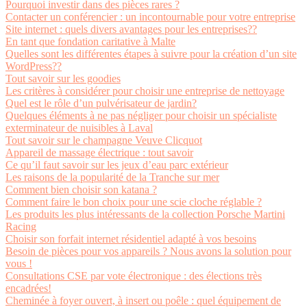
Pourquoi investir dans des pièces rares ?
Contacter un conférencier : un incontournable pour votre entreprise
Site internet : quels divers avantages pour les entreprises??
En tant que fondation caritative à Malte
Quelles sont les différentes étapes à suivre pour la création d’un site
WordPress??
Tout savoir sur les goodies
Les critères à considérer pour choisir une entreprise de nettoyage
Quel est le rôle d’un pulvérisateur de jardin?
Quelques éléments à ne pas négliger pour choisir un spécialiste
exterminateur de nuisibles à Laval
Tout savoir sur le champagne Veuve Clicquot
Appareil de massage électrique : tout savoir
Ce qu’il faut savoir sur les jeux d’eau parc extérieur
Les raisons de la popularité de la Tranche sur mer
Comment bien choisir son katana ?
Comment faire le bon choix pour une scie cloche réglable ?
Les produits les plus intéressants de la collection Porsche Martini
Racing
Choisir son forfait internet résidentiel adapté à vos besoins
Besoin de pièces pour vos appareils ? Nous avons la solution pour
vous !
Consultations CSE par vote électronique : des élections très
encadrées!
Cheminée à foyer ouvert, à insert ou poêle : quel équipement de