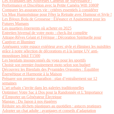
Les Avantages des Nouvelles Caméras de Surveillance :
Performance et Discrétion avec la Petite Caméra Wifi 1080P
Comparer les assurances vie : critères essentiels à considérer
Un Mug Humoristique pour Fêter la Retraite avec Humour et Style !
Les Bijoux Bola de Grossesse : Élégance et Apaisement pour les
Futures Mamans
Les quartiers émergents où acheter en 2025
Entretien hivernal de votre moto : check-list complète
Attrape-Rêves Géant et Féérique : Décoration Spirituelle pour
Captiver et Illuminer
Aménagez votre espace extérieur avec style et éliminez les nuisibles
grâce à notre sélection de décorations et à la lampe UV anti-
moustiques Inkil T1500
Les bienfaits insoupçonnés du yoga pour les sportifs
Choisir son premier équipement moto selon son budget
Découvrez les Bienfaits des Pyramides Orgonites : Équilibre
Énergétique et Harmonie à la Maison
Préparer son premier marathon : plan d’entraînement sur 12
semaines
L’art urbain s’invite dans les galeries traditionnelles
Optimiser Votre Sac à Dos pour la Randonnée et L’Importance
d’Emporter un Générateur Électrique
Mangas : Du Japon à nos étagères
Réduire ses déchets plastiques au quotidien : astuces pratiques
Adopter un chat adulte : avantages et conseils d’adaptation