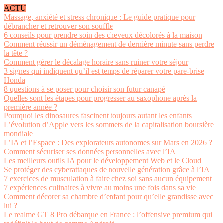
ACTU
Massage, anxiété et stress chronique : Le guide pratique pour
débrancher et retrouver son souffle
6 conseils pour prendre soin des cheveux décolorés à la maison
Comment réussir un déménagement de dernière minute sans perdre
la tête ?
Comment gérer le décalage horaire sans ruiner votre séjour
3 signes qui indiquent qu’il est temps de réparer votre pare-brise
Honda
8 questions à se poser pour choisir son futur canapé
Quelles sont les étapes pour progresser au saxophone après la
première année ?
Pourquoi les dinosaures fascinent toujours autant les enfants
L’évolution d’Apple vers les sommets de la capitalisation boursière
mondiale
L’IA et l’Espace : Des explorateurs autonomes sur Mars en 2026 ?
Comment sécuriser ses données personnelles avec l’IA
Les meilleurs outils IA pour le développement Web et le Cloud
Se protéger des cyberattaques de nouvelle génération grâce à l’IA
7 exercices de musculation à faire chez soi sans aucun équipement
7 expériences culinaires à vivre au moins une fois dans sa vie
Comment décorer sa chambre d’enfant pour qu’elle grandisse avec
lui ?
Le realme GT 8 Pro débarque en France : l’offensive premium qui