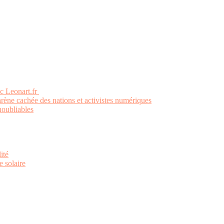
ec Leonart.fr
’arène cachée des nations et activistes numériques
noubliables
ité
e solaire