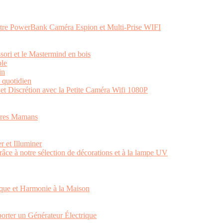
otre PowerBank Caméra Espion et Multi-Prise WIFI
ssori et le Mastermind en bois
ble
in
e quotidien
et Discrétion avec la Petite Caméra Wifi 1080P
tures Mamans
r et Illuminer
râce à notre sélection de décorations et à la lampe UV
ique et Harmonie à la Maison
orter un Générateur Électrique