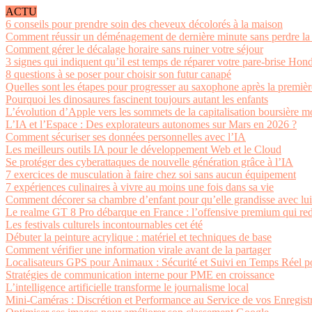
ACTU
6 conseils pour prendre soin des cheveux décolorés à la maison
Comment réussir un déménagement de dernière minute sans perdre la 
Comment gérer le décalage horaire sans ruiner votre séjour
3 signes qui indiquent qu’il est temps de réparer votre pare-brise Hon
8 questions à se poser pour choisir son futur canapé
Quelles sont les étapes pour progresser au saxophone après la premiè
Pourquoi les dinosaures fascinent toujours autant les enfants
L’évolution d’Apple vers les sommets de la capitalisation boursière m
L’IA et l’Espace : Des explorateurs autonomes sur Mars en 2026 ?
Comment sécuriser ses données personnelles avec l’IA
Les meilleurs outils IA pour le développement Web et le Cloud
Se protéger des cyberattaques de nouvelle génération grâce à l’IA
7 exercices de musculation à faire chez soi sans aucun équipement
7 expériences culinaires à vivre au moins une fois dans sa vie
Comment décorer sa chambre d’enfant pour qu’elle grandisse avec lui
Le realme GT 8 Pro débarque en France : l’offensive premium qui re
Les festivals culturels incontournables cet été
Débuter la peinture acrylique : matériel et techniques de base
Comment vérifier une information virale avant de la partager
Localisateurs GPS pour Animaux : Sécurité et Suivi en Temps Réel p
Stratégies de communication interne pour PME en croissance
L’intelligence artificielle transforme le journalisme local
Mini-Caméras : Discrétion et Performance au Service de vos Enregist