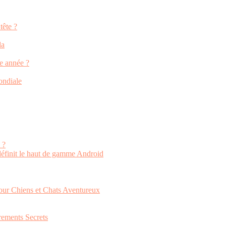
tête ?
da
re année ?
ondiale
 ?
définit le haut de gamme Android
our Chiens et Chats Aventureux
rements Secrets