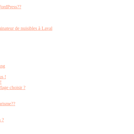
 WordPress??
inateur de nuisibles à Laval
ing
us !
!
fage choisir ?
urisme??
n ?