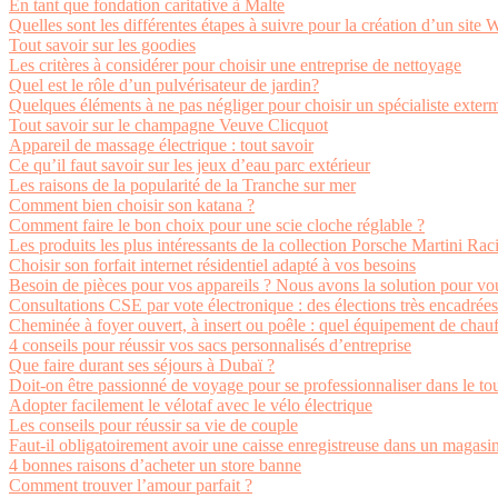
En tant que fondation caritative à Malte
Quelles sont les différentes étapes à suivre pour la création d’un site
Tout savoir sur les goodies
Les critères à considérer pour choisir une entreprise de nettoyage
Quel est le rôle d’un pulvérisateur de jardin?
Quelques éléments à ne pas négliger pour choisir un spécialiste exterm
Tout savoir sur le champagne Veuve Clicquot
Appareil de massage électrique : tout savoir
Ce qu’il faut savoir sur les jeux d’eau parc extérieur
Les raisons de la popularité de la Tranche sur mer
Comment bien choisir son katana ?
Comment faire le bon choix pour une scie cloche réglable ?
Les produits les plus intéressants de la collection Porsche Martini Rac
Choisir son forfait internet résidentiel adapté à vos besoins
Besoin de pièces pour vos appareils ? Nous avons la solution pour vo
Consultations CSE par vote électronique : des élections très encadrées
Cheminée à foyer ouvert, à insert ou poêle : quel équipement de chauf
4 conseils pour réussir vos sacs personnalisés d’entreprise
Que faire durant ses séjours à Dubaï ?
Doit-on être passionné de voyage pour se professionnaliser dans le to
Adopter facilement le vélotaf avec le vélo électrique
Les conseils pour réussir sa vie de couple
Faut-il obligatoirement avoir une caisse enregistreuse dans un magasi
4 bonnes raisons d’acheter un store banne
Comment trouver l’amour parfait ?