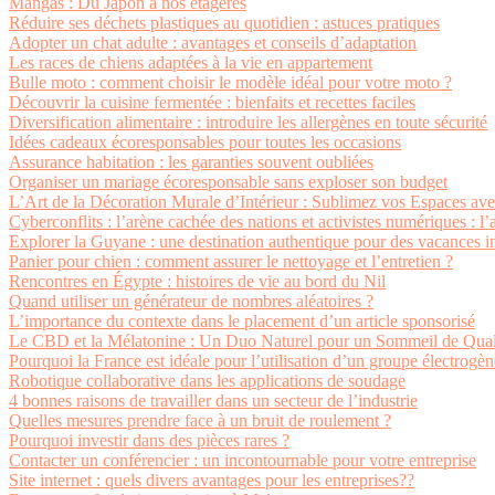
Mangas : Du Japon à nos étagères
Réduire ses déchets plastiques au quotidien : astuces pratiques
Adopter un chat adulte : avantages et conseils d’adaptation
Les races de chiens adaptées à la vie en appartement
Bulle moto : comment choisir le modèle idéal pour votre moto ?
Découvrir la cuisine fermentée : bienfaits et recettes faciles
Diversification alimentaire : introduire les allergènes en toute sécurité
Idées cadeaux écoresponsables pour toutes les occasions
Assurance habitation : les garanties souvent oubliées
Organiser un mariage écoresponsable sans exploser son budget
L’Art de la Décoration Murale d’Intérieur : Sublimez vos Espaces av
Cyberconflits : l’arène cachée des nations et activistes numériques : l
Explorer la Guyane : une destination authentique pour des vacances i
Panier pour chien : comment assurer le nettoyage et l’entretien ?
Rencontres en Égypte : histoires de vie au bord du Nil
Quand utiliser un générateur de nombres aléatoires ?
L’importance du contexte dans le placement d’un article sponsorisé
Le CBD et la Mélatonine : Un Duo Naturel pour un Sommeil de Qual
Pourquoi la France est idéale pour l’utilisation d’un groupe électrogèn
Robotique collaborative dans les applications de soudage
4 bonnes raisons de travailler dans un secteur de l’industrie
Quelles mesures prendre face à un bruit de roulement ?
Pourquoi investir dans des pièces rares ?
Contacter un conférencier : un incontournable pour votre entreprise
Site internet : quels divers avantages pour les entreprises??