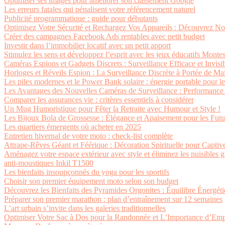
Optimiser ses images pour améliorer son classement Google
Les erreurs fatales qui pénalisent votre référencement naturel
Publicité programmatique : guide pour débutants
Optimisez Votre Sécurité et Rechargez Vos Appareils : Découvrez N
Créer des campagnes Facebook Ads rentables avec petit budget
Investir dans l’immobilier locatif avec un petit apport
Stimulez les sens et développez l’esprit avec les jeux éducatifs Monte
Caméras Espions et Gadgets Discrets : Surveillance Efficace et Invisi
Horloges et Réveils Espion : La Surveillance Discrète à Portée de Ma
Les piles modernes et le Power Bank solaire : énergie portable pour l
Les Avantages des Nouvelles Caméras de Surveillance : Performance 
Comparer les assurances vie : critères essentiels à considérer
Un Mug Humoristique pour Fêter la Retraite avec Humour et Style !
Les Bijoux Bola de Grossesse : Élégance et Apaisement pour les Fu
Les quartiers émergents où acheter en 2025
Entretien hivernal de votre moto : check-list complète
Attrape-Rêves Géant et Féérique : Décoration Spirituelle pour Captive
Aménagez votre espace extérieur avec style et éliminez les nuisibles g
anti-moustiques Inkil T1500
Les bienfaits insoupçonnés du yoga pour les sportifs
Choisir son premier équipement moto selon son budget
Découvrez les Bienfaits des Pyramides Orgonites : Équilibre Énergét
Préparer son premier marathon : plan d’entraînement sur 12 semaines
L’art urbain s’invite dans les galeries traditionnelles
Optimiser Votre Sac à Dos pour la Randonnée et L’Importance d’Emp