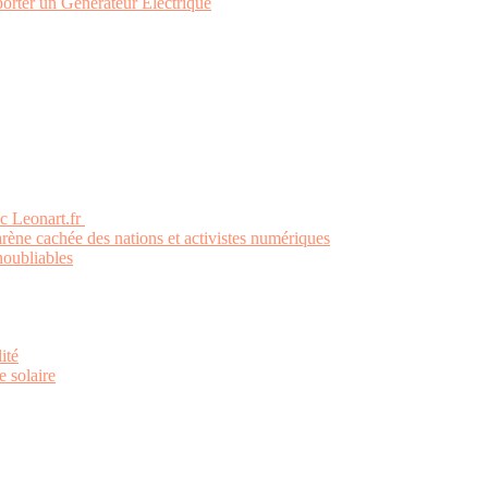
orter un Générateur Électrique
ec Leonart.fr
’arène cachée des nations et activistes numériques
noubliables
ité
e solaire