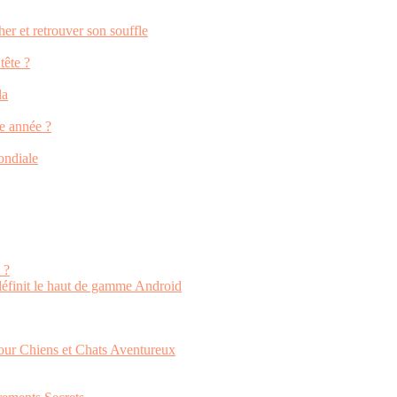
er et retrouver son souffle
tête ?
da
re année ?
ondiale
 ?
définit le haut de gamme Android
our Chiens et Chats Aventureux