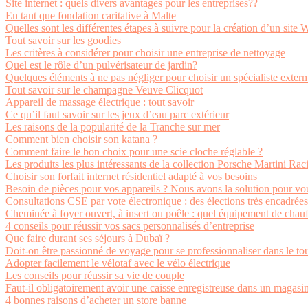
Site internet : quels divers avantages pour les entreprises??
En tant que fondation caritative à Malte
Quelles sont les différentes étapes à suivre pour la création d’un site
Tout savoir sur les goodies
Les critères à considérer pour choisir une entreprise de nettoyage
Quel est le rôle d’un pulvérisateur de jardin?
Quelques éléments à ne pas négliger pour choisir un spécialiste exterm
Tout savoir sur le champagne Veuve Clicquot
Appareil de massage électrique : tout savoir
Ce qu’il faut savoir sur les jeux d’eau parc extérieur
Les raisons de la popularité de la Tranche sur mer
Comment bien choisir son katana ?
Comment faire le bon choix pour une scie cloche réglable ?
Les produits les plus intéressants de la collection Porsche Martini Rac
Choisir son forfait internet résidentiel adapté à vos besoins
Besoin de pièces pour vos appareils ? Nous avons la solution pour vo
Consultations CSE par vote électronique : des élections très encadrées
Cheminée à foyer ouvert, à insert ou poêle : quel équipement de chauf
4 conseils pour réussir vos sacs personnalisés d’entreprise
Que faire durant ses séjours à Dubaï ?
Doit-on être passionné de voyage pour se professionnaliser dans le to
Adopter facilement le vélotaf avec le vélo électrique
Les conseils pour réussir sa vie de couple
Faut-il obligatoirement avoir une caisse enregistreuse dans un magasi
4 bonnes raisons d’acheter un store banne