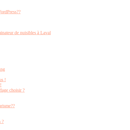
 WordPress??
inateur de nuisibles à Laval
ing
us !
!
fage choisir ?
urisme??
n ?