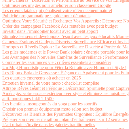
Mini-Caméras : Discrétion et Performance au Service de vos Enregist
Optimiser ses images pour améliorer son classement Google
Les erreurs fatales qui pénalisent votre référencement naturel
Publicité programmatique : guide pour débutants
Optimisez Votre Sécurité et Rechargez Vos Appareils : Découvrez N
Créer des campagnes Facebook Ads rentables avec petit budget
Investir dans l’immobilier locatif avec un petit apport
Stimulez les sens et développez l’esprit avec les jeux éducatifs Monte
Caméras Espions et Gadgets Discrets : Surveillance Efficace et Invisi
Horloges et Réveils Espion : La Surveillance Discrète à Portée de Ma
Les piles modernes et le Power Bank solaire : énergie portable pour l
Les Avantages des Nouvelles Caméras de Surveillance : Performance 
Comparer les assurances vie : critères essentiels à considérer
Un Mug Humoristique pour Fêter la Retraite avec Humour et Style !
Les Bijoux Bola de Grossesse : Élégance et Apaisement pour les Fu
Les quartiers émergents où acheter en 2025
Entretien hivernal de votre moto : check-list complète
Attrape-Rêves Géant et Féérique : Décoration Spirituelle pour Captive
Aménagez votre espace extérieur avec style et éliminez les nuisibles g
anti-moustiques Inkil T1500
Les bienfaits insoupçonnés du yoga pour les sportifs
Choisir son premier équipement moto selon son budget
Découvrez les Bienfaits des Pyramides Orgonites : Équilibre Énergét
Préparer son premier marathon : plan d’entraînement sur 12 semaines
L’art urbain s’invite dans les galeries traditionnelles