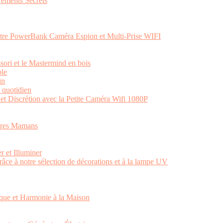
rements Secrets
otre PowerBank Caméra Espion et Multi-Prise WIFI
ssori et le Mastermind en bois
ble
in
e quotidien
et Discrétion avec la Petite Caméra Wifi 1080P
tures Mamans
r et Illuminer
râce à notre sélection de décorations et à la lampe UV
ique et Harmonie à la Maison