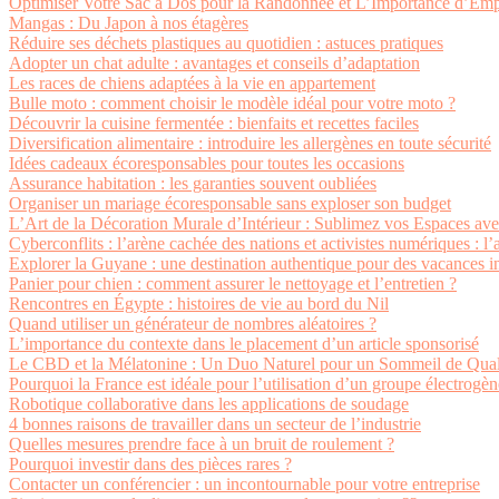
Optimiser Votre Sac à Dos pour la Randonnée et L’Importance d’Emp
Mangas : Du Japon à nos étagères
Réduire ses déchets plastiques au quotidien : astuces pratiques
Adopter un chat adulte : avantages et conseils d’adaptation
Les races de chiens adaptées à la vie en appartement
Bulle moto : comment choisir le modèle idéal pour votre moto ?
Découvrir la cuisine fermentée : bienfaits et recettes faciles
Diversification alimentaire : introduire les allergènes en toute sécurité
Idées cadeaux écoresponsables pour toutes les occasions
Assurance habitation : les garanties souvent oubliées
Organiser un mariage écoresponsable sans exploser son budget
L’Art de la Décoration Murale d’Intérieur : Sublimez vos Espaces av
Cyberconflits : l’arène cachée des nations et activistes numériques : l
Explorer la Guyane : une destination authentique pour des vacances i
Panier pour chien : comment assurer le nettoyage et l’entretien ?
Rencontres en Égypte : histoires de vie au bord du Nil
Quand utiliser un générateur de nombres aléatoires ?
L’importance du contexte dans le placement d’un article sponsorisé
Le CBD et la Mélatonine : Un Duo Naturel pour un Sommeil de Qual
Pourquoi la France est idéale pour l’utilisation d’un groupe électrogèn
Robotique collaborative dans les applications de soudage
4 bonnes raisons de travailler dans un secteur de l’industrie
Quelles mesures prendre face à un bruit de roulement ?
Pourquoi investir dans des pièces rares ?
Contacter un conférencier : un incontournable pour votre entreprise