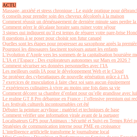
ACTU
Massage, anxiété et stress chronique : Le guide pratique pour débranch
6 conseils pour prendre soin des cheveux décolorés à la maison
Comment réussir un déménagement de dernière minute sans perdre la 
Comment gérer le décalage horaire sans ruiner votre séjour
3 signes qui indiquent qu’il est temps de réparer votre pare-brise Hon
8 questions à se poser pour choisir son futur canapé
Quelles sont les étapes pour progresser au saxophone après la premiè
Pourquoi les dinosaures fascinent toujours autant les enfants
L’évolution d’Apple vers les sommets de la capitalisation boursière m
L’IA et l’Espace : Des explorateurs autonomes sur Mars en 2026 ?
Comment sécuriser ses données personnelles avec l’IA
Les meilleurs outils IA pour le développement Web et le Cloud
Se protéger des cyberattaques de nouvelle génération grâce à l’IA
7 exercices de musculation à faire chez soi sans aucun équipement
7 expériences culinaires à vivre au moins une fois dans sa vie
Comment décorer sa chambre d’enfant pour qu’elle grandisse avec lui
Le realme GT 8 Pro débarque en France : l’offensive premium qui re
Les festivals culturels incontournables cet été
Débuter la peinture acrylique : matériel et techniques de base
Comment vérifier une information virale avant de la partager
Localisateurs GPS pour Animaux : Sécurité et Suivi en Temps Réel p
Stratégies de communication interne pour PME en croissance
L’intelligence artificielle transforme le journalisme local