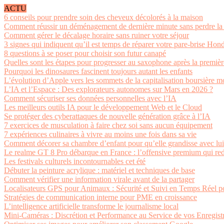
ACTU
6 conseils pour prendre soin des cheveux décolorés à la maison
Comment réussir un déménagement de dernière minute sans perdre la 
Comment gérer le décalage horaire sans ruiner votre séjour
3 signes qui indiquent qu’il est temps de réparer votre pare-brise Hon
8 questions à se poser pour choisir son futur canapé
Quelles sont les étapes pour progresser au saxophone après la premiè
Pourquoi les dinosaures fascinent toujours autant les enfants
L’évolution d’Apple vers les sommets de la capitalisation boursière m
L’IA et l’Espace : Des explorateurs autonomes sur Mars en 2026 ?
Comment sécuriser ses données personnelles avec l’IA
Les meilleurs outils IA pour le développement Web et le Cloud
Se protéger des cyberattaques de nouvelle génération grâce à l’IA
7 exercices de musculation à faire chez soi sans aucun équipement
7 expériences culinaires à vivre au moins une fois dans sa vie
Comment décorer sa chambre d’enfant pour qu’elle grandisse avec lui
Le realme GT 8 Pro débarque en France : l’offensive premium qui re
Les festivals culturels incontournables cet été
Débuter la peinture acrylique : matériel et techniques de base
Comment vérifier une information virale avant de la partager
Localisateurs GPS pour Animaux : Sécurité et Suivi en Temps Réel p
Stratégies de communication interne pour PME en croissance
L’intelligence artificielle transforme le journalisme local
Mini-Caméras : Discrétion et Performance au Service de vos Enregist