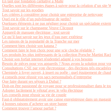
En tant que fondation caritative à Malte
Quelles sont les différentes étapes à suivre pour la création d’un site
Tout savoir sur les goodies
Les critères à considérer pour choisir une entreprise de nettoyage
Quel est le rôle d’un pulvérisateur de jardin?
Quelques éléments à ne pas négliger pour choisir un spécialiste exterm
Tout savoir sur le champagne Veuve Clicquot
Appareil de massage électrique : tout savoir
Ce qu’il faut savoir sur les jeux d’eau parc extérieur
Les raisons de la popularité de la Tranche sur mer
Comment bien choisir son katana ?
Comment faire le bon choix pour une scie cloche réglable ?
Les produits les plus intéressants de la collection Porsche Martini Rac
Choisir son forfait internet résidentiel adapté à vos besoins
Besoin de pièces pour vos appareils ? Nous avons la solution pour vo
Consultations CSE par vote électronique : des élections très encadrées
Cheminée à foyer ouvert, à insert ou poêle : quel équipement de chauf
4 conseils pour réussir vos sacs personnalisés d’entreprise
Que faire durant ses séjours à Dubaï ?
Doit-on être passionné de voyage pour se professionnaliser dans le to
Adopter facilement le vélotaf avec le vélo électrique
Les conseils pour réussir sa vie de couple
Faut-il obligatoirement avoir une caisse enregistreuse dans un magasi
4 bonnes raisons d’acheter un store banne
Comment trouver l’amour parfait ?