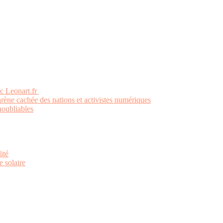
ec Leonart.fr
’arène cachée des nations et activistes numériques
noubliables
ité
e solaire