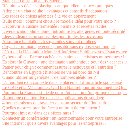
Mangas : Du Japon à nos étagères
Réduire ses déchets plastiques au quotidien : astuces pratiques
Adopter un chat adulte : avantages et conseils d’adaptation
Les races de chiens adaptées à la vie en appartement
Bulle moto : comment choisir le modèle idéal pour votre moto ?
Découvrir la cuisine fermentée : bienfaits et recettes faciles
Diversification alimentaire : introduire les allergènes en toute sécurité
Idées cadeaux écoresponsables pour toutes les occasions
Assurance habitation : les garanties souvent oubliées
Organiser un mariage écoresponsable sans exploser son budget
L’Art de la Décoration Murale d’Intérieur : Sublimez vos Espaces av
Cyberconflits : l’arène cachée des nations et activistes numériques : l
Explorer la Guyane : une destination authentique pour des vacances i
Panier pour chien : comment assurer le nettoyage et l’entretien ?
Rencontres en Égypte : histoires de vie au bord du Nil
Quand utiliser un générateur de nombres aléatoires ?
L’importance du contexte dans le placement d’un article sponsorisé
Le CBD et la Mélatonine : Un Duo Naturel pour un Sommeil de Qual
Pourquoi la France est idéale pour l’utilisation d’un groupe électrogèn
Robotique collaborative dans les applications de soudage
4 bonnes raisons de travailler dans un secteur de l’industrie
Quelles mesures prendre face à un bruit de roulement ?
Pourquoi investir dans des pièces rares ?
Contacter un conférencier : un incontournable pour votre entreprise
Site internet : quels divers avantages pour les entreprises??