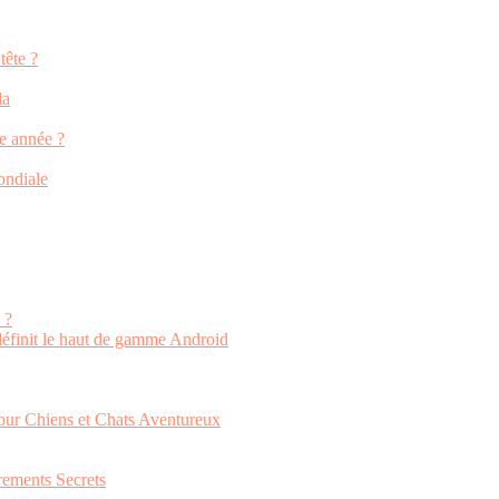
tête ?
da
re année ?
ondiale
 ?
définit le haut de gamme Android
our Chiens et Chats Aventureux
rements Secrets