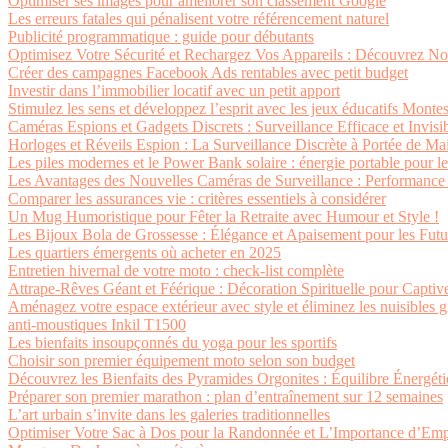
Optimiser ses images pour améliorer son classement Google
Les erreurs fatales qui pénalisent votre référencement naturel
Publicité programmatique : guide pour débutants
Optimisez Votre Sécurité et Rechargez Vos Appareils : Découvrez N
Créer des campagnes Facebook Ads rentables avec petit budget
Investir dans l’immobilier locatif avec un petit apport
Stimulez les sens et développez l’esprit avec les jeux éducatifs Monte
Caméras Espions et Gadgets Discrets : Surveillance Efficace et Invisi
Horloges et Réveils Espion : La Surveillance Discrète à Portée de Ma
Les piles modernes et le Power Bank solaire : énergie portable pour l
Les Avantages des Nouvelles Caméras de Surveillance : Performance 
Comparer les assurances vie : critères essentiels à considérer
Un Mug Humoristique pour Fêter la Retraite avec Humour et Style !
Les Bijoux Bola de Grossesse : Élégance et Apaisement pour les Fu
Les quartiers émergents où acheter en 2025
Entretien hivernal de votre moto : check-list complète
Attrape-Rêves Géant et Féérique : Décoration Spirituelle pour Captive
Aménagez votre espace extérieur avec style et éliminez les nuisibles g
anti-moustiques Inkil T1500
Les bienfaits insoupçonnés du yoga pour les sportifs
Choisir son premier équipement moto selon son budget
Découvrez les Bienfaits des Pyramides Orgonites : Équilibre Énergét
Préparer son premier marathon : plan d’entraînement sur 12 semaines
L’art urbain s’invite dans les galeries traditionnelles
Optimiser Votre Sac à Dos pour la Randonnée et L’Importance d’Emp