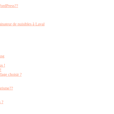
 WordPress??
inateur de nuisibles à Laval
ing
us !
!
fage choisir ?
urisme??
n ?