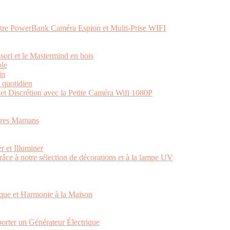
otre PowerBank Caméra Espion et Multi-Prise WIFI
ssori et le Mastermind en bois
ble
in
e quotidien
et Discrétion avec la Petite Caméra Wifi 1080P
tures Mamans
r et Illuminer
râce à notre sélection de décorations et à la lampe UV
ique et Harmonie à la Maison
orter un Générateur Électrique