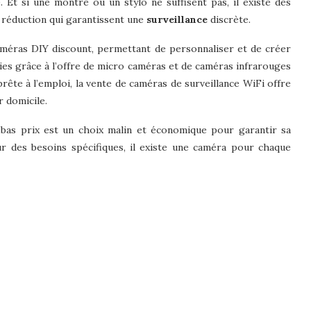
 Et si une montre ou un stylo ne suffisent pas, il existe des
 réduction qui garantissent une
surveillance
discrète.
caméras DIY discount, permettant de personnaliser et de créer
ies grâce à l’offre de micro caméras et de caméras infrarouges
ête à l’emploi, la vente de caméras de surveillance WiFi offre
r domicile.
à bas prix est un choix malin et économique pour garantir sa
ur des besoins spécifiques, il existe une caméra pour chaque