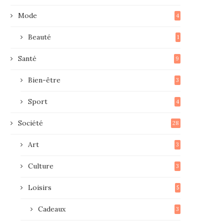
Mode
4
Beauté
1
Santé
9
Bien-être
3
Sport
4
Société
28
Art
3
Culture
3
Loisirs
5
Cadeaux
3