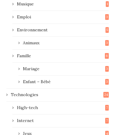
Musique
1
Emploi
3
Environnement
5
Animaux
3
Famille
6
Mariage
3
Enfant – Bébé
3
Technologies
24
High-tech
7
Internet
7
Jeux
4