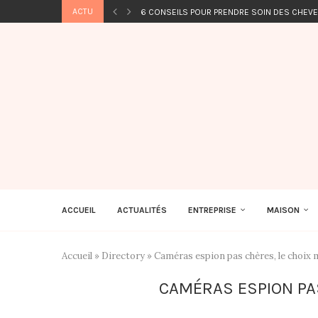
ACTU
6 CONSEILS POUR PRENDRE SOIN DES CHEV
ACCUEIL
ACTUALITÉS
ENTREPRISE
MAISON
Accueil
»
Directory
»
Caméras espion pas chères, le choix 
CAMÉRAS ESPION PAS