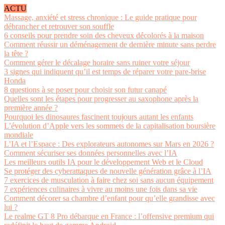
ACTU
Massage, anxiété et stress chronique : Le guide pratique pour
débrancher et retrouver son souffle
6 conseils pour prendre soin des cheveux décolorés à la maison
Comment réussir un déménagement de dernière minute sans perdre
la tête ?
Comment gérer le décalage horaire sans ruiner votre séjour
3 signes qui indiquent qu’il est temps de réparer votre pare-brise
Honda
8 questions à se poser pour choisir son futur canapé
Quelles sont les étapes pour progresser au saxophone après la
première année ?
Pourquoi les dinosaures fascinent toujours autant les enfants
L’évolution d’Apple vers les sommets de la capitalisation boursière
mondiale
L’IA et l’Espace : Des explorateurs autonomes sur Mars en 2026 ?
Comment sécuriser ses données personnelles avec l’IA
Les meilleurs outils IA pour le développement Web et le Cloud
Se protéger des cyberattaques de nouvelle génération grâce à l’IA
7 exercices de musculation à faire chez soi sans aucun équipement
7 expériences culinaires à vivre au moins une fois dans sa vie
Comment décorer sa chambre d’enfant pour qu’elle grandisse avec
lui ?
Le realme GT 8 Pro débarque en France : l’offensive premium qui