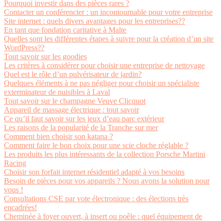
Pourquoi investir dans des pièces rares ?
Contacter un conférencier : un incontournable pour votre entreprise
Site internet : quels divers avantages pour les entreprises??
En tant que fondation caritative à Malte
Quelles sont les différentes étapes à suivre pour la création d’un site
WordPress??
Tout savoir sur les goodies
Les critères à considérer pour choisir une entreprise de nettoyage
Quel est le rôle d’un pulvérisateur de jardin?
Quelques éléments à ne pas négliger pour choisir un spécialiste
exterminateur de nuisibles à Laval
Tout savoir sur le champagne Veuve Clicquot
Appareil de massage électrique : tout savoir
Ce qu’il faut savoir sur les jeux d’eau parc extérieur
Les raisons de la popularité de la Tranche sur mer
Comment bien choisir son katana ?
Comment faire le bon choix pour une scie cloche réglable ?
Les produits les plus intéressants de la collection Porsche Martini
Racing
Choisir son forfait internet résidentiel adapté à vos besoins
Besoin de pièces pour vos appareils ? Nous avons la solution pour
vous !
Consultations CSE par vote électronique : des élections très
encadrées!
Cheminée à foyer ouvert, à insert ou poêle : quel équipement de