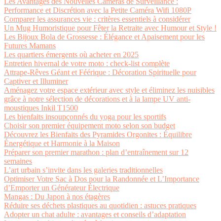
Les Avantages des Nouvelles Caméras de Surveillance :
Performance et Discrétion avec la Petite Caméra Wifi 1080P
Comparer les assurances vie : critères essentiels à considérer
Un Mug Humoristique pour Fêter la Retraite avec Humour et Style !
Les Bijoux Bola de Grossesse : Élégance et Apaisement pour les
Futures Mamans
Les quartiers émergents où acheter en 2025
Entretien hivernal de votre moto : check-list complète
Attrape-Rêves Géant et Féérique : Décoration Spirituelle pour
Captiver et Illuminer
Aménagez votre espace extérieur avec style et éliminez les nuisibles
grâce à notre sélection de décorations et à la lampe UV anti-
moustiques Inkil T1500
Les bienfaits insoupçonnés du yoga pour les sportifs
Choisir son premier équipement moto selon son budget
Découvrez les Bienfaits des Pyramides Orgonites : Équilibre
Énergétique et Harmonie à la Maison
Préparer son premier marathon : plan d’entraînement sur 12
semaines
L’art urbain s’invite dans les galeries traditionnelles
Optimiser Votre Sac à Dos pour la Randonnée et L’Importance
d’Emporter un Générateur Électrique
Mangas : Du Japon à nos étagères
Réduire ses déchets plastiques au quotidien : astuces pratiques
Adopter un chat adulte : avantages et conseils d’adaptation