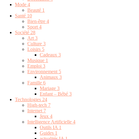
Mode
4
Beauté
1
Santé
10
Bien-être
4
Sport
4
Société
28
Art
3
Culture
3
Loisirs
5
Cadeaux
3
Musique
1
Emploi
3
Environnement
5
Animaux
3
Famille
6
Mariage
3
Enfant – Bébé
3
Technologies
24
High-tech
7
Internet
7
Jeux
4
Intelligence Artificielle
4
Outils IA
1
Guides
1
actualités IA
1