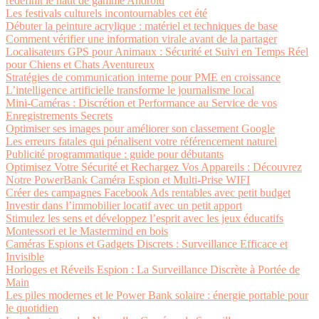
redéfinit le haut de gamme Android
Les festivals culturels incontournables cet été
Débuter la peinture acrylique : matériel et techniques de base
Comment vérifier une information virale avant de la partager
Localisateurs GPS pour Animaux : Sécurité et Suivi en Temps Réel
pour Chiens et Chats Aventureux
Stratégies de communication interne pour PME en croissance
L’intelligence artificielle transforme le journalisme local
Mini-Caméras : Discrétion et Performance au Service de vos
Enregistrements Secrets
Optimiser ses images pour améliorer son classement Google
Les erreurs fatales qui pénalisent votre référencement naturel
Publicité programmatique : guide pour débutants
Optimisez Votre Sécurité et Rechargez Vos Appareils : Découvrez
Notre PowerBank Caméra Espion et Multi-Prise WIFI
Créer des campagnes Facebook Ads rentables avec petit budget
Investir dans l’immobilier locatif avec un petit apport
Stimulez les sens et développez l’esprit avec les jeux éducatifs
Montessori et le Mastermind en bois
Caméras Espions et Gadgets Discrets : Surveillance Efficace et
Invisible
Horloges et Réveils Espion : La Surveillance Discrète à Portée de
Main
Les piles modernes et le Power Bank solaire : énergie portable pour
le quotidien